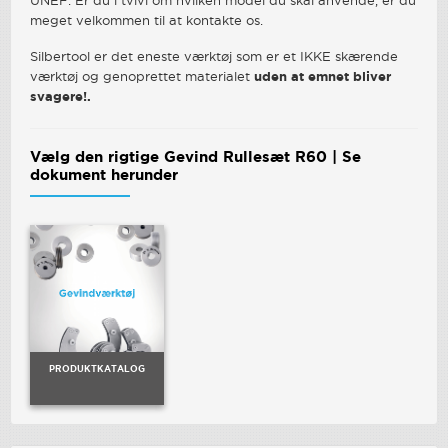
UNEF. Er du i tvivl om hvilken model du skal anvende, er du
meget velkommen til at kontakte os.
Silbertool er det eneste værktøj som er et IKKE skærende
værktøj og genoprettet materialet
uden at emnet bliver
svagere!.
Vælg den rigtige Gevind Rullesæt R60 | Se
dokument herunder
PRODUKTKATALOG