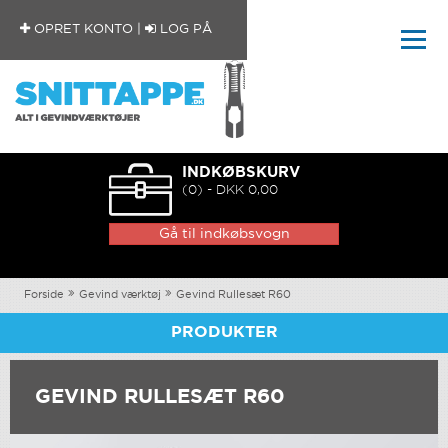
OPRET KONTO
|
LOG PÅ
INDKØBSKURV
(0) - DKK 0,00
Gå til indkøbsvogn
Forside
Gevind værktøj
Gevind Rullesæt R60
PRODUKTER
GEVIND RULLESÆT R60