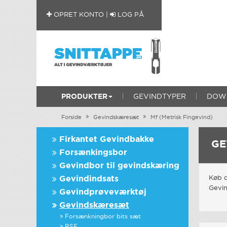
OPRET KONTO
|
LOG PÅ
PRODUKTER
GEVINDTYPER
DOWN
Forside
Gevindskæresæt
Mf (Metrisk Fingevind)
Firkantet Gevindbakke
GE
Forsænkingsbor
Gevindbor til gevindskæring
Gevindindsats
Køb d
Gevi
Gevindprøveværktøj
Gevindskæresæt
Forsænkningbor bits sæt
BSF