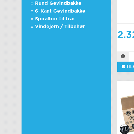
Rund Gevindbakke
6-Kant Gevindbakke
Spiralbor til træ
Vindejern / Tilbehør
2.3
TIL