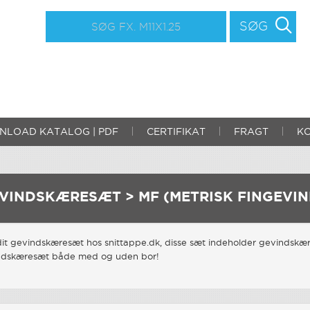
SØG
LOAD KATALOG | PDF
CERTIFIKAT
FRAGT
K
VINDSKÆRESÆT > MF (METRISK FINGEVIN
it gevindskæresæt hos snittappe.dk, disse sæt indeholder gevindskæ
ndskæresæt både med og uden bor!