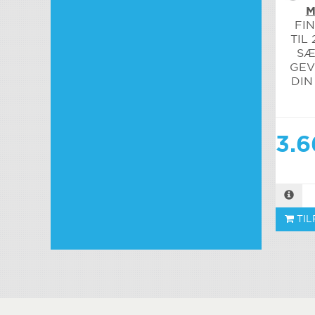
M
FI
TIL
SÆ
GEV
DIN
3.6
TIL