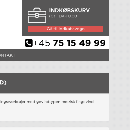
INDKØBSKURV
(0) - DKK 0,00
Gå til indkøbsvogn
+45
75 15 49 99
ONTAKT
D)
ringsværktøjer med gevindtypen metrisk fingevind.