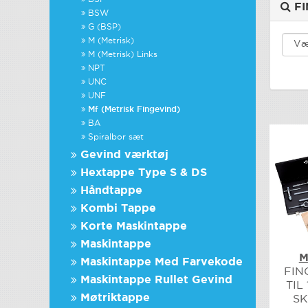
FI
BSW
G (BSP)
M (Metrisk)
M (Metrisk) Links
NPT
UNC
UNF
Mf (Metrisk Fingevind)
BA
Spiralbor sæt
Gevind værktøj
Hextappe Type S & DS
Håndtappe
Kombi Tappe
Korte Maskintappe
Maskintappe
M
Maskintappe Med Farvekode
FIN
Maskintappe Rullet Gevind
TIL
Møtriktappe
S