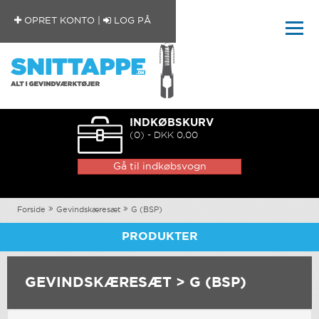
OPRET KONTO
|
LOG PÅ
INDKØBSKURV
(0) - DKK 0,00
Gå til indkøbsvogn
Forside
Gevindskæresæt
G (BSP)
PRODUKTER
GEVINDSKÆRESÆT > G (BSP)