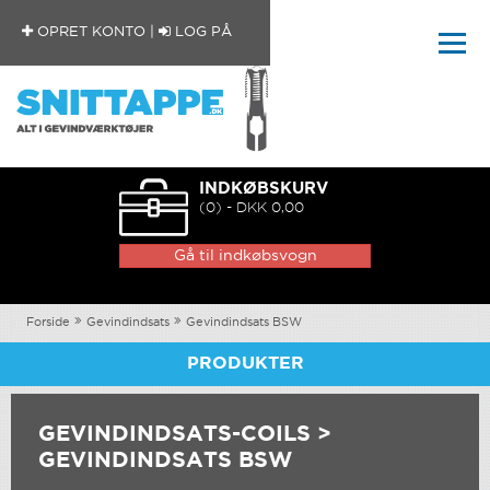
OPRET KONTO
|
LOG PÅ
INDKØBSKURV
(0) - DKK 0,00
Gå til indkøbsvogn
Forside
Gevindindsats
Gevindindsats BSW
PRODUKTER
GEVINDINDSATS-COILS >
GEVINDINDSATS BSW