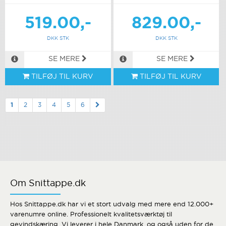
519.00,-
829.00,-
DKK STK
DKK STK
SE MERE
SE MERE
TILFØJ TIL KURV
TILFØJ TIL KURV
1
2
3
4
5
6
Om Snittappe.dk
Hos Snittappe.dk har vi et stort udvalg med mere end 12.000+
varenumre online. Professionelt kvalitetsværktøj til
gevindskæring. Vi leverer i hele Danmark, og også uden for de