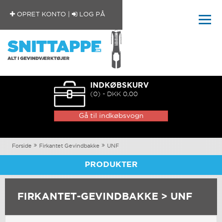
OPRET KONTO
|
LOG PÅ
INDKØBSKURV
(0) - DKK 0,00
Gå til indkøbsvogn
Forside
Firkantet Gevindbakke
UNF
PRODUKTER
FIRKANTET-GEVINDBAKKE > UNF