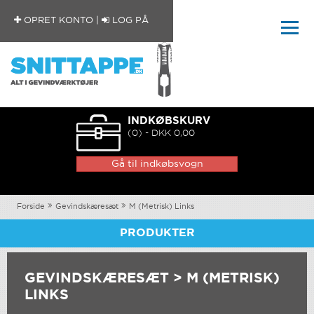
OPRET KONTO
|
LOG PÅ
INDKØBSKURV
(0) - DKK 0,00
Gå til indkøbsvogn
Forside
Gevindskæresæt
M (Metrisk) Links
PRODUKTER
GEVINDSKÆRESÆT > M (METRISK)
LINKS