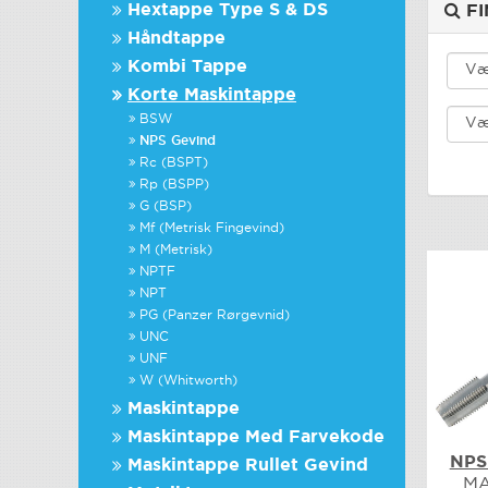
Hextappe Type S & DS
FI
Håndtappe
Kombi Tappe
Korte Maskintappe
BSW
NPS Gevind
Rc (BSPT)
Rp (BSPP)
G (BSP)
Mf (Metrisk Fingevind)
M (Metrisk)
NPTF
NPT
PG (Panzer Rørgevnid)
UNC
UNF
W (Whitworth)
Maskintappe
Maskintappe Med Farvekode
NPS
Maskintappe Rullet Gevind
MA