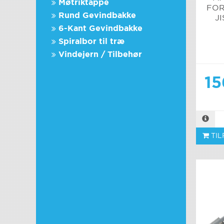
Møtriktappe
FOR
Rund Gevindbakke
JI
6-Kant Gevindbakke
Spiralbor til træ
Vindejern / Tilbehør
15
TIL