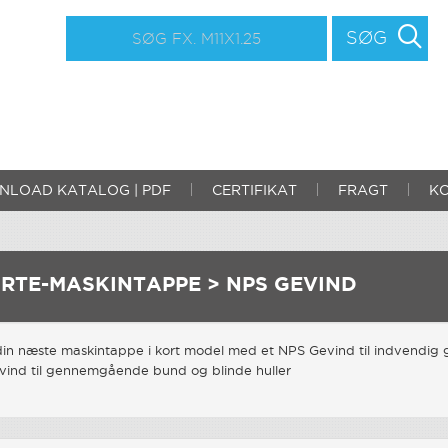
SØG
LOAD KATALOG | PDF
CERTIFIKAT
FRAGT
K
RTE-MASKINTAPPE > NPS GEVIND
in næste maskintappe i kort model med et NPS Gevind til indvendig 
vind til gennemgående bund og blinde huller