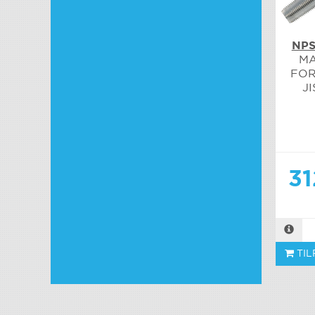
NPS
MA
FOR
JI
31
TIL