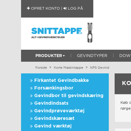
OPRET KONTO
|
LOG PÅ
PRODUKTER
GEVINDTYPER
DOWN
Forside
Korte Maskintappe
NPS Gevind
Firkantet Gevindbakke
KO
Forsænkingsbor
Gevindbor til gevindskæring
Gevindindsats
Køb d
rørge
Gevindprøveværktøj
Gevindskæresæt
Gevind værktøj