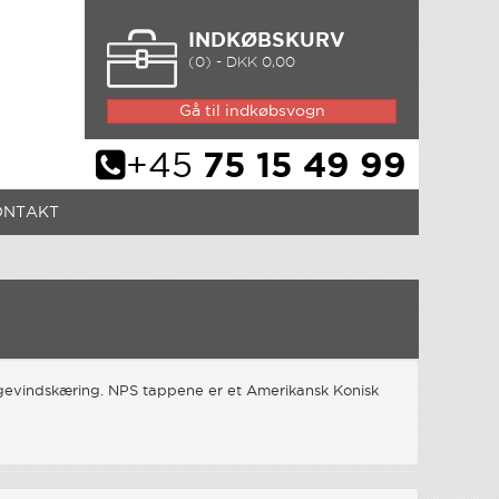
INDKØBSKURV
(0) - DKK 0,00
Gå til indkøbsvogn
+45
75 15 49 99
ONTAKT
gevindskæring. NPS tappene er et Amerikansk Konisk