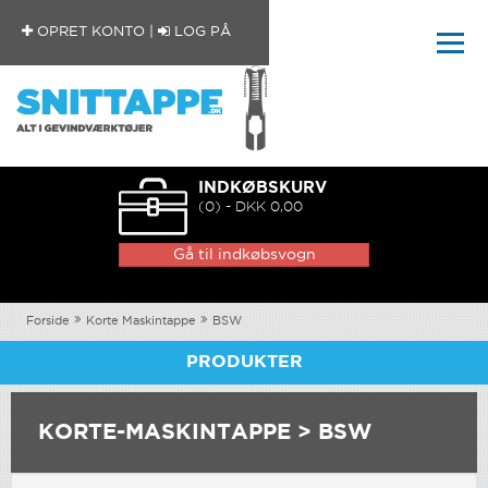
OPRET KONTO
|
LOG PÅ
INDKØBSKURV
(0) - DKK 0,00
Gå til indkøbsvogn
Forside
Korte Maskintappe
BSW
PRODUKTER
KORTE-MASKINTAPPE > BSW