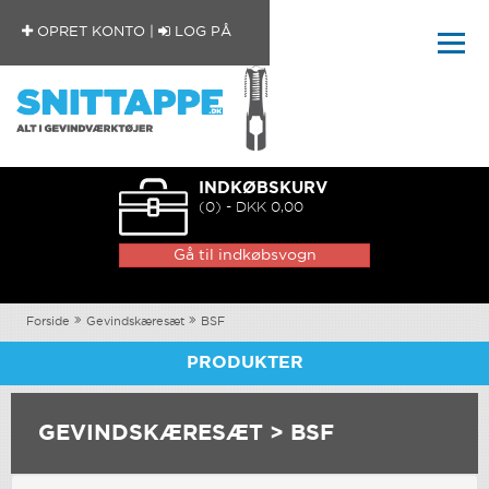
OPRET KONTO
|
LOG PÅ
INDKØBSKURV
(0) - DKK 0,00
Gå til indkøbsvogn
Forside
Gevindskæresæt
BSF
PRODUKTER
GEVINDSKÆRESÆT > BSF