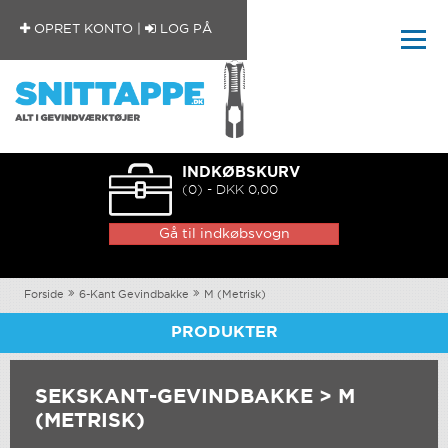
OPRET KONTO
|
LOG PÅ
INDKØBSKURV
(0) - DKK 0,00
Gå til indkøbsvogn
Forside
6-Kant Gevindbakke
M (Metrisk)
PRODUKTER
SEKSKANT-GEVINDBAKKE > M
(METRISK)