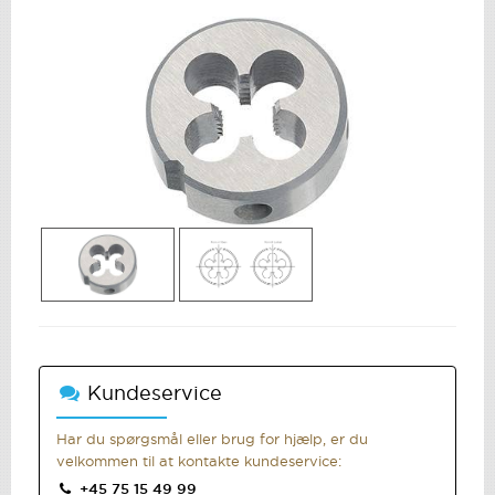
Previous
N
Kundeservice
Har du spørgsmål eller brug for hjælp, er du
velkommen til at kontakte kundeservice:
+45 75 15 49 99