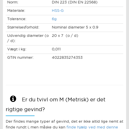
Norm:
DIN 223 (DIN EN 22568)
Materiale:
HSS-G
Tolerance:
6g
Størrelsesforhold:
Nominal diameter 5 x 0.9
Udvendig diameter (o
20 x 7 (o / d)
/ d):
Vægt i kg:
0,011
GTiN nummer:
4022835274353
Er du tvivl om M (Metrisk) er det
rigtige gevind?
Der findes mange typer af gevind, det er ikke altid lige nemt at
finde rundt i, men måske du kan
finde hjælp ved med denne