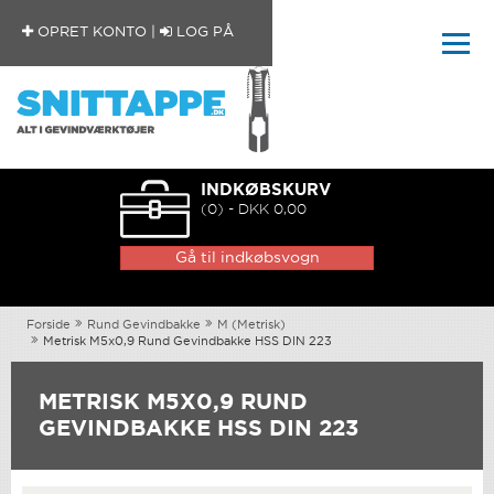
OPRET KONTO
|
LOG PÅ
INDKØBSKURV
(0) - DKK 0,00
Gå til indkøbsvogn
Forside
Rund Gevindbakke
M (Metrisk)
Metrisk M5x0,9 Rund Gevindbakke HSS DIN 223
METRISK M5X0,9 RUND
GEVINDBAKKE HSS DIN 223