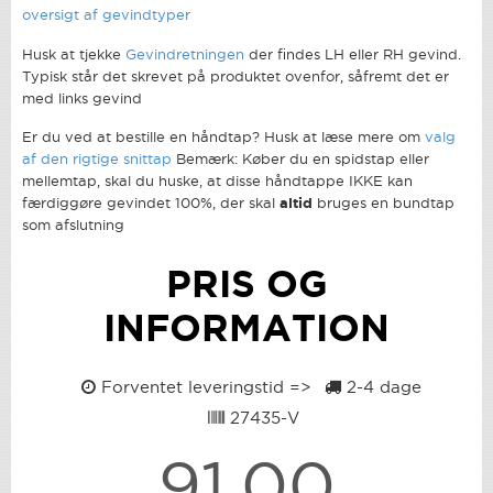
oversigt af gevindtyper
Husk at tjekke
Gevindretningen
der findes LH eller RH gevind.
Typisk står det skrevet på produktet ovenfor, såfremt det er
med links gevind
Er du ved at bestille en håndtap? Husk at læse mere om
valg
af den rigtige snittap
Bemærk: Køber du en spidstap eller
mellemtap, skal du huske, at disse håndtappe IKKE kan
færdiggøre gevindet 100%, der skal
altid
bruges en bundtap
som afslutning
PRIS OG
INFORMATION
Forventet leveringstid =>
2-4 dage
27435-V
91,00